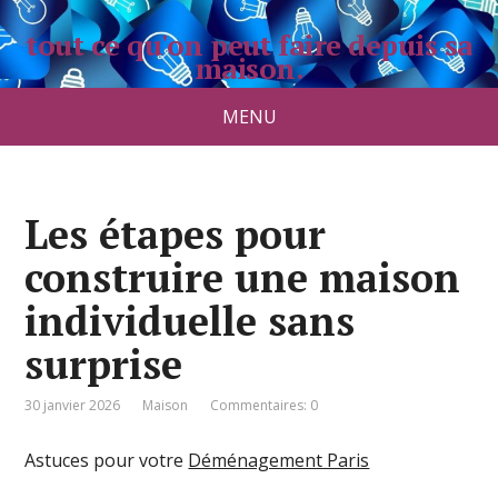
tout ce qu'on peut faire depuis sa
maison.
maisonauborddeleau.com
MENU
Les étapes pour
construire une maison
individuelle sans
surprise
30 janvier 2026
Maison
Commentaires: 0
Astuces pour votre
Déménagement Paris