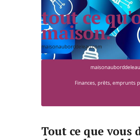
tout ce qu'
maison.
maisonauborddeleau.com
maisonauborddeleau
Finances, prêts, emprunts 
Tout ce que vous 