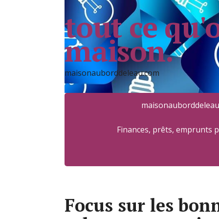
tout ce qu'
maison.
maisonauborddeleau.com
maisonauborddeleau
Finances, prêts, emprunts 
Focus sur les bon