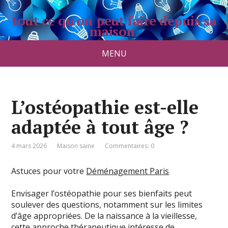
tout ce qu'on peut faire depuis sa
maison.
maisonauborddeleau.com
MENU
L’ostéopathie est-elle
adaptée à tout âge ?
4 mars 2026
Maison saine
Commentaires: 0
Astuces pour votre
Déménagement Paris
Envisager l’ostéopathie pour ses bienfaits peut
soulever des questions, notamment sur les limites
d’âge appropriées. De la naissance à la vieillesse,
cette approche thérapeutique intéresse de