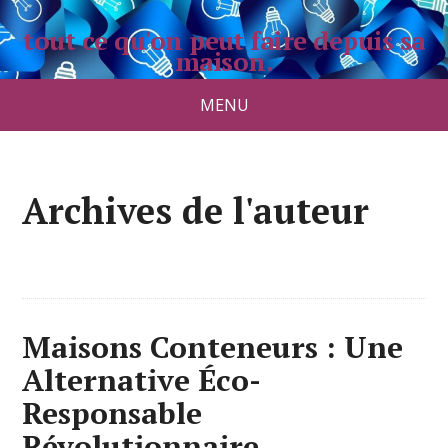
tout ce qu'on peut faire depuis sa
maison.
maisonauborddeleau.com
MENU
Archives de l'auteur
Maisons Conteneurs : Une
Alternative Éco-
Responsable
Révolutionnaire