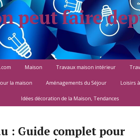
on peut faire dep
.com
Maison
Travaux maison intérieur
Trav
pour la maison
Aménagements du Séjour
Loisirs 
Idées décoration de la Maison, Tendances
au : Guide complet pour