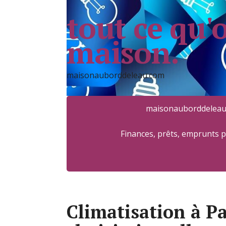
tout ce qu'
maison.
maisonauborddeleau.com
maisonauborddeleau
Finances, prêts, emprunts 
Climatisation à P