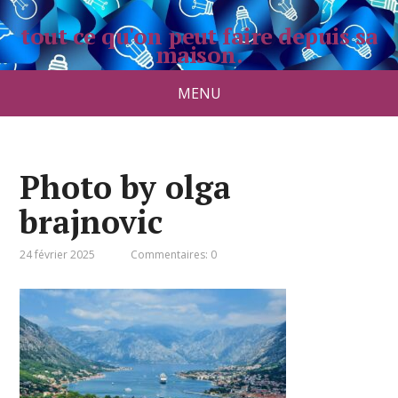
tout ce qu'on peut faire depuis sa
maison.
maisonauborddeleau.com
MENU
Photo by olga
brajnovic
24 février 2025
Commentaires: 0